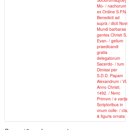
Sociorumâq[ue]
Mo- / nachorum
ex Ordine S.P.N.
Benedicti ad
suprà / dicti Novi
Mundi barbaras
gentes Christi S.
Evan- / gelium
praedicandi
gratia
delegatorum
Sacerdo- / tum
Dimissi per
S.D.D. Papam
Alexandrum / VI.
Anno Christi.
1492. / Nvnc
Primvm / e varijs
Scriptoribus in
vnum colle- / cta,
& figuris ornata