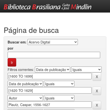
Skip
navigation
Página de busca
Buscar em:
por
Filtros correntes: