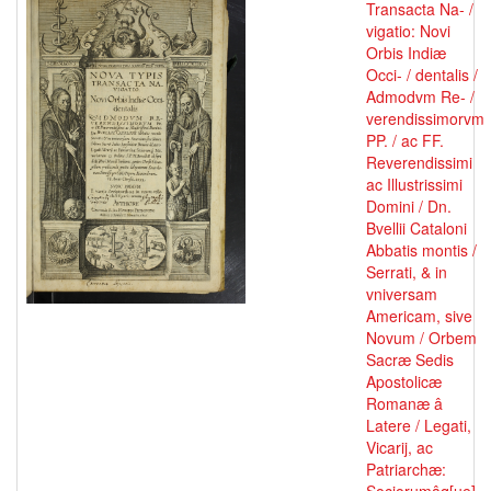
Transacta Na- /
vigatio: Novi
Orbis Indiæ
Occi- / dentalis /
Admodvm Re- /
verendissimorvm
PP. / ac FF.
Reverendissimi
ac Illustrissimi
Domini / Dn.
Bvellii Cataloni
Abbatis montis /
Serrati, & in
vniversam
Americam, sive
Novum / Orbem
Sacræ Sedis
Apostolicæ
Romanæ â
Latere / Legati,
Vicarij, ac
Patriarchæ: