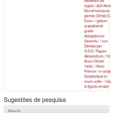
Benedicti ad
suprà / dicti Novi
Mundi barbaras
gentes Christi S.
Evan- / gelium
praedicandi
gratia
delegatorum
Sacerdo- / tum
Dimissi per
S.D.D. Papam
Alexandrum / VI.
Anno Christi.
1492. / Nvnc
Primvm / e varijs
Scriptoribus in
vnum colle- / cta,
& figuris ornata
Sugestões de pesquisa
Assunto