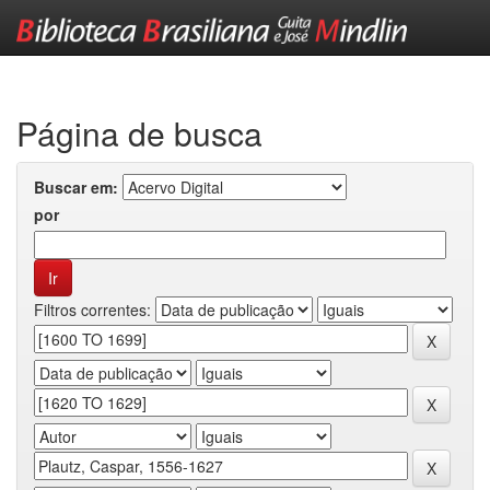
Skip
navigation
Página de busca
Buscar em:
por
Filtros correntes: