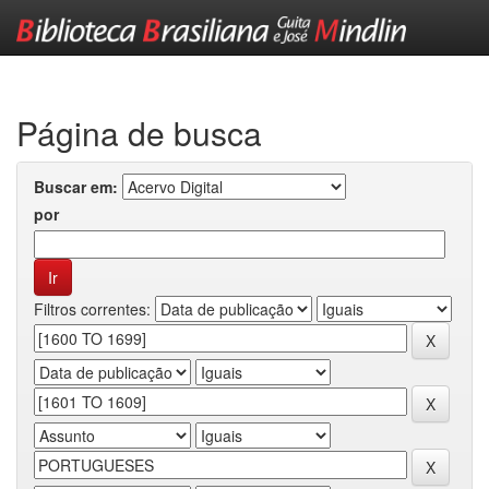
Skip
navigation
Página de busca
Buscar em:
por
Filtros correntes: