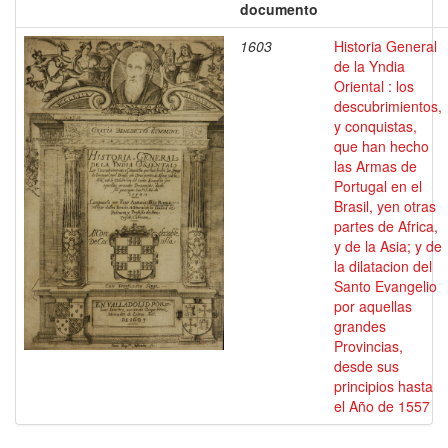
documento
1603
Historia General
de la Yndia
Oriental : los
descubrimientos,
y conquistas,
que han hecho
las Armas de
Portugal en el
Brasil, yen otras
partes de Africa,
y de la Asia; y de
la dilatacion del
Santo Evangelio
por aquellas
grandes
Provincias,
desde sus
principios hasta
el Año de 1557