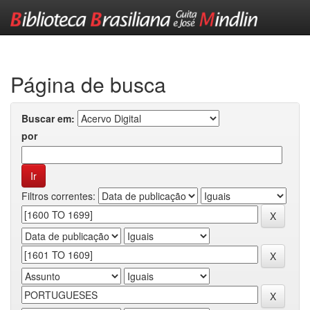
Skip
navigation
Página de busca
Buscar em:
por
Filtros correntes: