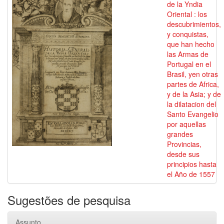
de la Yndia
Oriental : los
descubrimientos,
y conquistas,
que han hecho
las Armas de
Portugal en el
Brasil, yen otras
partes de Africa,
y de la Asia; y de
la dilatacion del
Santo Evangelio
por aquellas
grandes
Provincias,
desde sus
principios hasta
el Año de 1557
Sugestões de pesquisa
Assunto