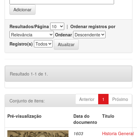
Resultados/Página
|
Ordenar registros por
Ordenar
Registro(s)
Resultado 1-1 de 1.
Anterior
1
Próximo
Conjunto de itens:
Pré-visualização
Data do
Título
documento
1603
Historia General