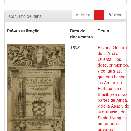
Anterior
1
Próximo
Conjunto de itens:
Pré-visualização
Data do
Título
documento
1603
Historia General
de la Yndia
Oriental : los
descubrimientos,
y conquistas,
que han hecho
las Armas de
Portugal en el
Brasil, yen otras
partes de Africa,
y de la Asia; y de
la dilatacion del
Santo Evangelio
por aquellas
grandes