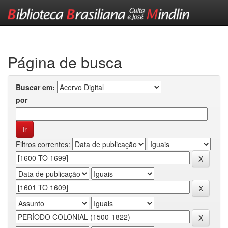
Skip
navigation
Página de busca
Buscar em:
por
Filtros correntes: