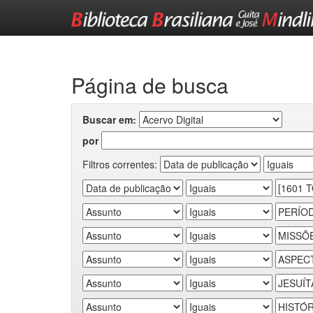
Skip
navigation
Página de busca
Buscar em:
por
Filtros correntes: