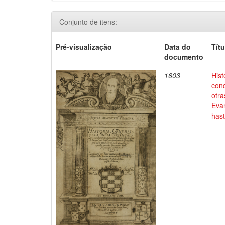
Conjunto de itens:
Pré-visualização
Data do
Títu
documento
1603
Hist
conq
otra
Evan
has