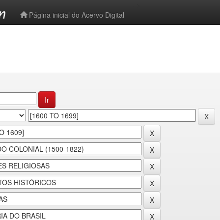
-->
Página inicial do Acervo Digital