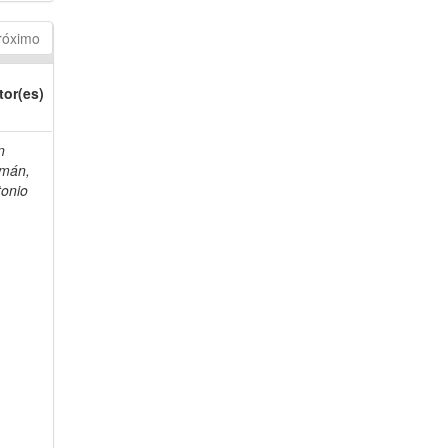
róximo
tor(es)
n
mán,
tonio