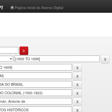
-->
Página inicial do Acervo Digital