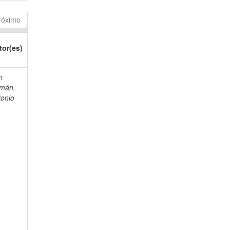
róximo
tor(es)
n
mán,
tonio