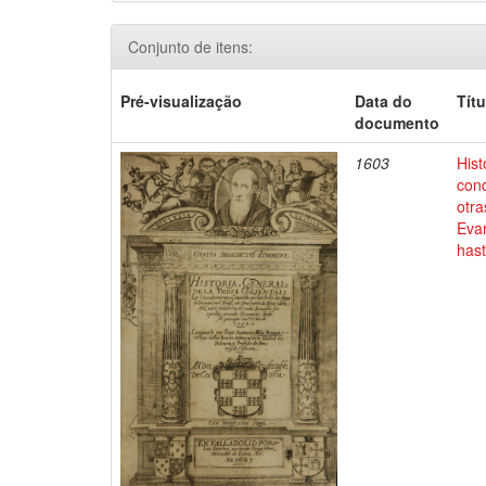
Conjunto de itens:
Pré-visualização
Data do
Títu
documento
1603
Hist
conq
otra
Evan
has