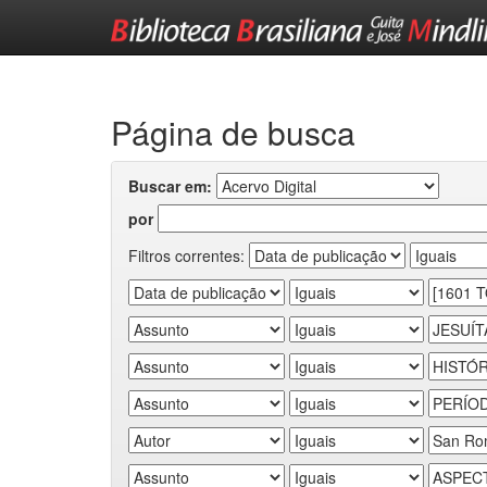
Skip
navigation
Página de busca
Buscar em:
por
Filtros correntes: