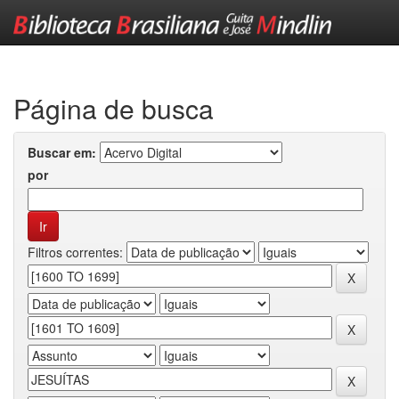
Skip
navigation
Página de busca
Buscar em:
por
Filtros correntes: