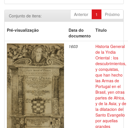
Anterior
1
Próximo
Conjunto de itens:
Pré-visualização
Data do
Título
documento
1603
Historia General
de la Yndia
Oriental : los
descubrimientos,
y conquistas,
que han hecho
las Armas de
Portugal en el
Brasil, yen otras
partes de Africa,
y de la Asia; y de
la dilatacion del
Santo Evangelio
por aquellas
grandes