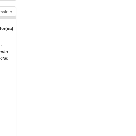
róximo
tor(es)
n
mán,
tonio