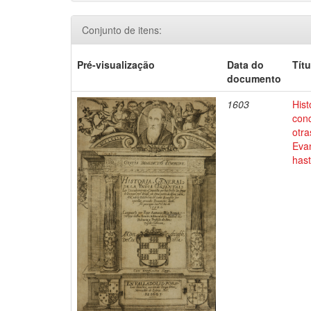
Conjunto de itens:
Pré-visualização
Data do
Títu
documento
1603
Hist
conq
otra
Evan
has