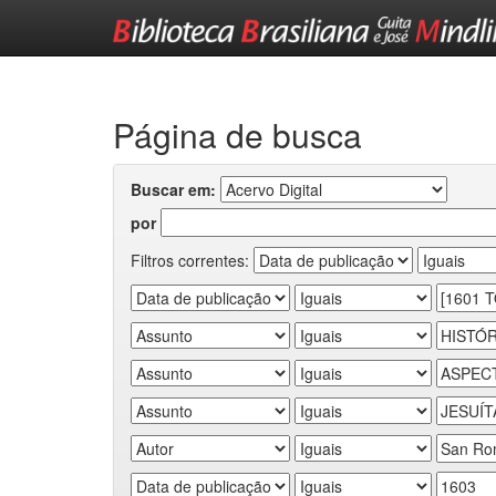
Skip
navigation
Página de busca
Buscar em:
por
Filtros correntes: