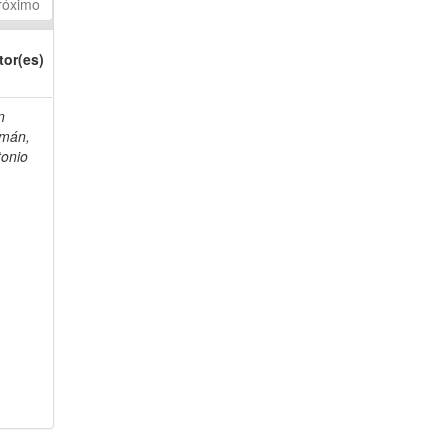
róximo
tor(es)
n
mán,
tonio