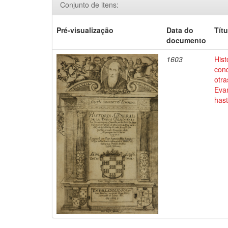
Conjunto de itens:
Pré-visualização
Data do
Títu
documento
1603
Hist
conq
otra
Evan
has