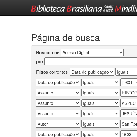
Skip
navigation
Página de busca
Buscar em:
por
Filtros correntes: