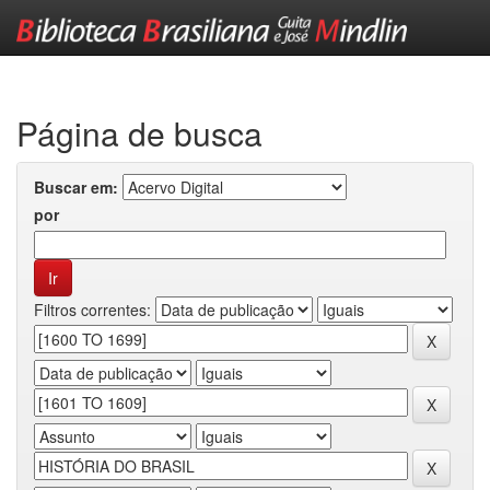
Skip
navigation
Página de busca
Buscar em:
por
Filtros correntes: