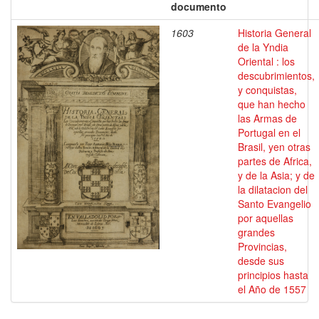
documento
1603
Historia General
de la Yndia
Oriental : los
descubrimientos,
y conquistas,
que han hecho
las Armas de
Portugal en el
Brasil, yen otras
partes de Africa,
y de la Asia; y de
la dilatacion del
Santo Evangelio
por aquellas
grandes
Provincias,
desde sus
principios hasta
el Año de 1557