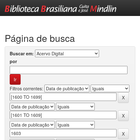
Skip
navigation
Página de busca
Buscar em:
por
Filtros correntes: