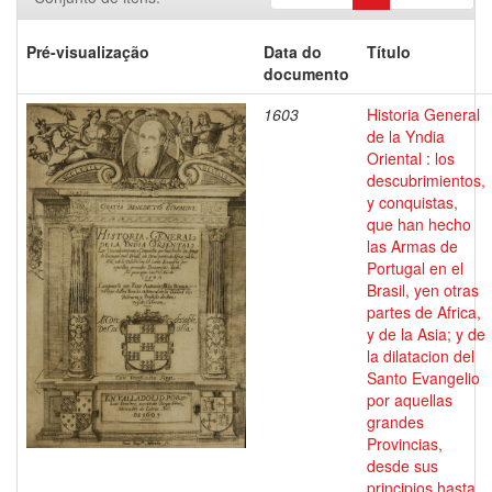
Pré-visualização
Data do
Título
documento
1603
Historia General
de la Yndia
Oriental : los
descubrimientos,
y conquistas,
que han hecho
las Armas de
Portugal en el
Brasil, yen otras
partes de Africa,
y de la Asia; y de
la dilatacion del
Santo Evangelio
por aquellas
grandes
Provincias,
desde sus
principios hasta