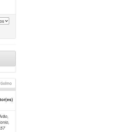
róximo
tor(es)
lvão,
onio,
557