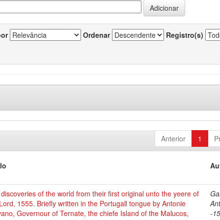
por
Ordenar
Registro(s)
Anterior
1
P
lo
Au
discoveries of the world from their first original unto the yeere of
Ga
Lord, 1555. Briefly written in the Portugall tongue by Antonie
Ant
ano, Governour of Ternate, the chiefe Island of the Malucos,
-1