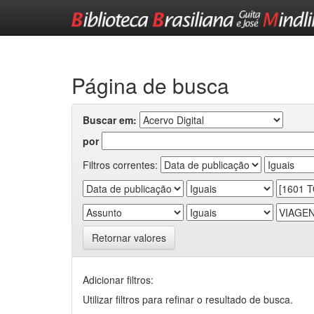
Skip
navigation
Página de busca
Buscar em:
por
Filtros correntes:
Retornar valores
Adicionar filtros:
Utilizar filtros para refinar o resultado de busca.