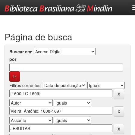
Skip
navigation
Página de busca
Buscar em:
por
Filtros correntes: