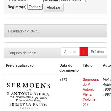
Registro(s)
Resultado 1-1 de 1.
Anterior
1
Próximo
Conjunto de itens:
Pré-visualização
Data do
Título
Auto
documento
1679
Sermoens
Vieir
do P.
Antón
Antonio
1608
Vieira
1697
(Volume
01)