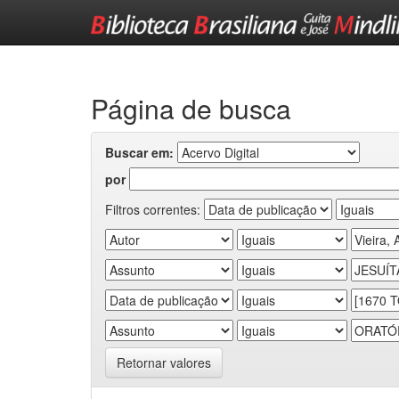
Skip
navigation
Página de busca
Buscar em:
por
Filtros correntes:
Retornar valores