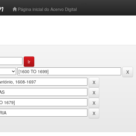
-->
Página inicial do Acervo Digital