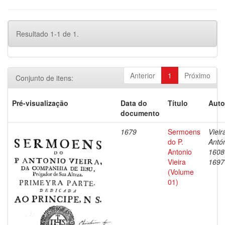
Resultado 1-1 de 1.
Anterior
1
Próximo
Conjunto de itens:
Pré-visualização
Data do
Título
Auto
documento
1679
Sermoens
Vieir
do P.
Antón
Antonio
1608
Vieira
1697
(Volume
01)