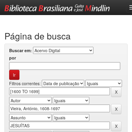
Skip
navigation
Página de busca
Buscar em:
por
Filtros correntes: