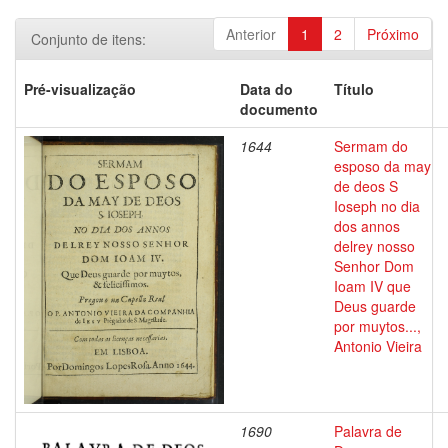
Anterior
1
2
Próximo
Conjunto de itens:
Pré-visualização
Data do
Título
documento
1644
Sermam do
esposo da may
de deos S
Ioseph no dia
dos annos
delrey nosso
Senhor Dom
Ioam IV que
Deus guarde
por muytos...,
Antonio Vieira
1690
Palavra de