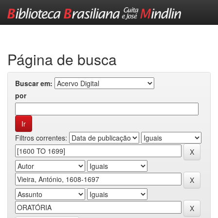
Skip
navigation
Página de busca
Buscar em:
por
Filtros correntes: