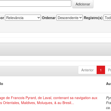
por
Ordenar
Registro(s)
Anterior
1
P
lo
Au
ge de Francois Pyrard, de Laval, contenant sa navigation aux
Pyr
s Orientales, Maldives, Moluques, & au Bresil...
Fra
ca