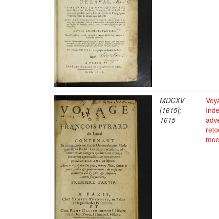
MDCXV
Voya
[1615];
Inde
1615
adve
reto
moeu