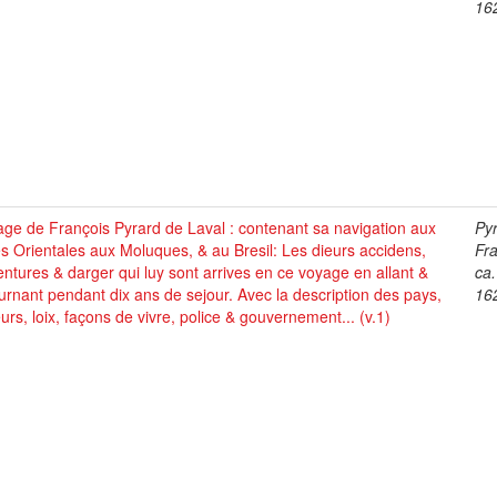
16
ge de François Pyrard de Laval : contenant sa navigation aux
Pyr
s Orientales aux Moluques, & au Bresil: Les dieurs accidens,
Fra
ntures & darger qui luy sont arrives en ce voyage en allant &
ca
urnant pendant dix ans de sejour. Avec la description des pays,
16
rs, loix, façons de vivre, police & gouvernement... (v.1)