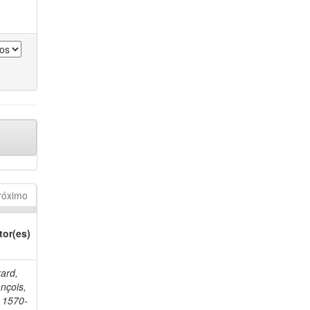
róximo
tor(es)
ard,
nçois,
. 1570-