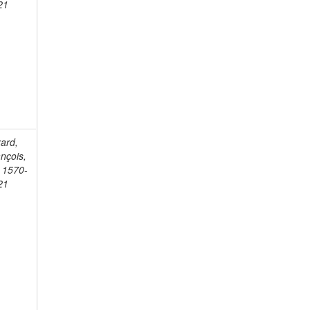
21
ard,
nçois,
. 1570-
21