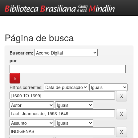
Skip
navigation
Página de busca
Buscar em:
por
Filtros correntes: