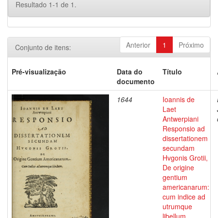
Resultado 1-1 de 1.
Anterior
1
Próximo
Conjunto de itens:
Pré-visualização
Data do
Título
documento
1644
Ioannis de
Laet
Antwerpiani
Responsio ad
dissertationem
secundam
Hvgonis Grotii,
De origine
gentium
americanarum:
cum indice ad
utrumque
libellum