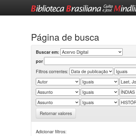
Skip
navigation
Página de busca
Buscar em:
por
Filtros correntes:
Retornar valores
Adicionar filtros: