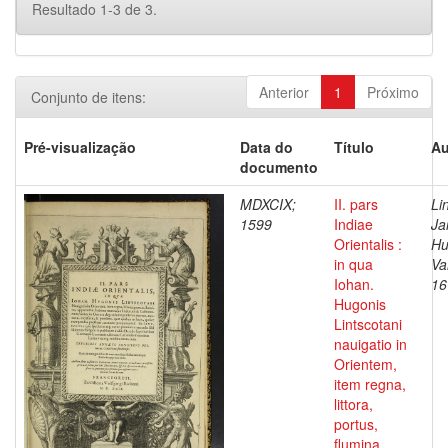
Resultado 1-3 de 3.
Anterior
1
Próximo
Conjunto de itens:
Pré-visualização
Data do
Título
Au
documento
MDXCIX;
II. pars
Li
1599
Indiae
Ja
Orientalis :
Hu
in qua
Va
Iohan.
16
Hugonis
Lintscotani
nauigatio in
Orientem,
item regna,
littora,
portus,
flumina,