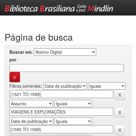
Skip
navigation
Página de busca
Buscar em:
por
Filtros correntes: