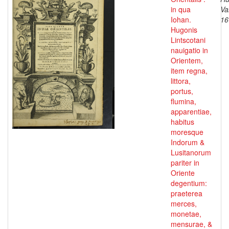
in qua
Va
Iohan.
16
Hugonis
Lintscotani
nauigatio in
Orientem,
item regna,
littora,
portus,
flumina,
apparentiae,
habitus
moresque
Indorum &
Lusitanorum
pariter in
Oriente
degentium:
praeterea
merces,
monetae,
mensurae, &