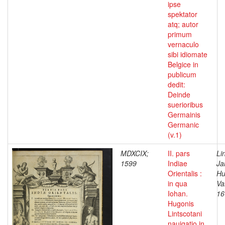
ipse
spektator
atq; autor
primum
vernaculo
sibi idiomate
Belgice in
publicum
dedit:
Deinde
suerioribus
Germainis
Germanic
(v.1)
MDXCIX;
II. pars
Li
1599
Indiae
Ja
Orientalis :
Hu
in qua
Va
Iohan.
16
Hugonis
Lintscotani
nauigatio in