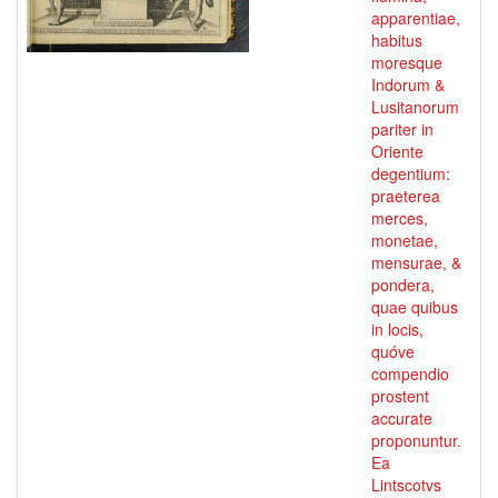
apparentiae,
habitus
moresque
Indorum &
Lusitanorum
pariter in
Oriente
degentium:
praeterea
merces,
monetae,
mensurae, &
pondera,
quae quibus
in locis,
quóve
compendio
prostent
accurate
proponuntur.
Ea
Lintscotvs