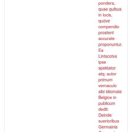
pondera,
quae quibus
in locis,
quóve
compendio
prostent
accurate
proponuntur.
Ea
Lintscotvs
ipse
spektator
atq; autor
primum
vernaculo
sibi idiomate
Belgice in
publicum
dedit:
Deinde
suerioribus
Germainis