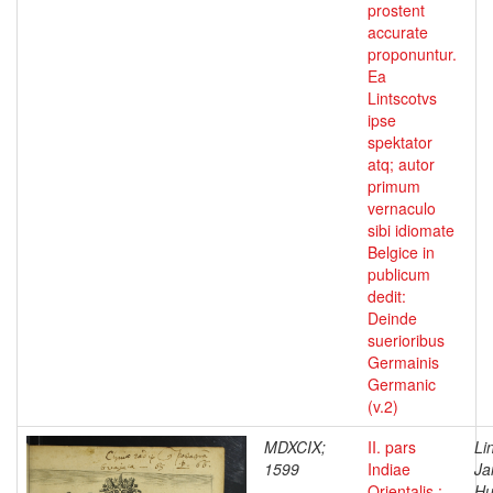
prostent
accurate
proponuntur.
Ea
Lintscotvs
ipse
spektator
atq; autor
primum
vernaculo
sibi idiomate
Belgice in
publicum
dedit:
Deinde
suerioribus
Germainis
Germanic
(v.2)
MDXCIX;
II. pars
Li
1599
Indiae
Ja
Orientalis :
Hu