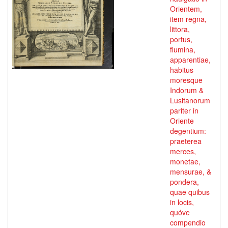
Orientem,
item regna,
littora,
portus,
flumina,
apparentiae,
habitus
moresque
Indorum &
Lusitanorum
pariter in
Oriente
degentium:
praeterea
merces,
monetae,
mensurae, &
pondera,
quae quibus
in locis,
quóve
compendio