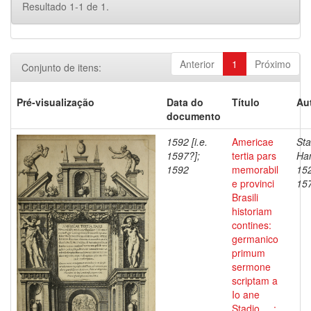
Resultado 1-1 de 1.
Anterior
1
Próximo
Conjunto de itens:
Pré-visualização
Data do
Título
Au
documento
1592 [i.e.
Americae
Sta
1597?];
tertia pars
Han
1592
memorabil
152
e provinci
15
Brasili
historiam
contines:
germanico
primum
sermone
scriptam a
Io ane
Stadio ... ;