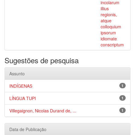
incolarum
illius
regionis,
atque
colloquium
ipsorum
idiomate
conscriptum
Sugestões de pesquisa
Assunto
INDÍGENAS
1
LÍNGUA TUPI
1
Villegaignon, Nicolas Durand de, ...
1
Data de Publicação