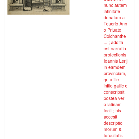
nunc autem
latinitate
donatam a
Teucrio Ann
o Priuato
Colchanthe
... ; addita
est narratio
profectionis
Ioannis Lerij
in eamdem
provinciam,
qu a ille
initio gallic e
conscripsit,
postea ver
o latinam
fecit ; his
accesit
descriptio
morum &
ferocitatis