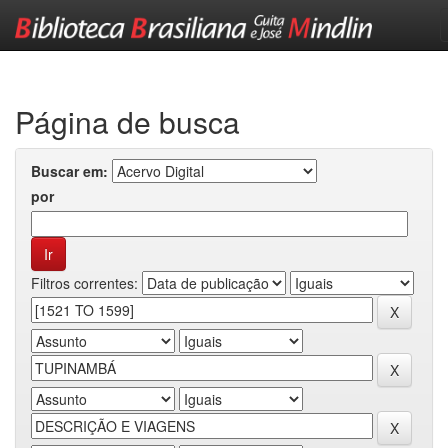
Skip
navigation
Página de busca
Buscar em:
por
Filtros correntes: