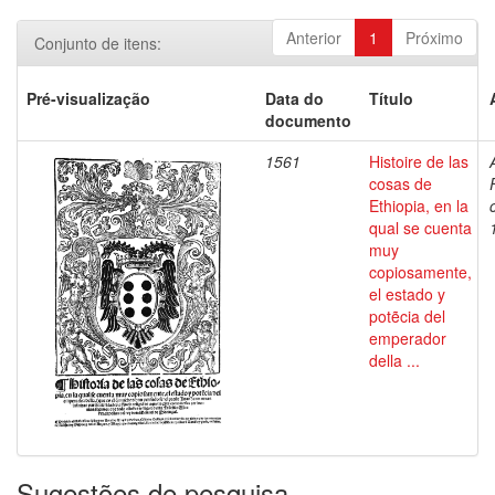
Anterior
1
Próximo
Conjunto de itens:
Pré-visualização
Data do
Título
documento
1561
Histoire de las
cosas de
Ethiopia, en la
qual se cuenta
muy
copiosamente,
el estado y
potẽcia del
emperador
della ...
Sugestões de pesquisa