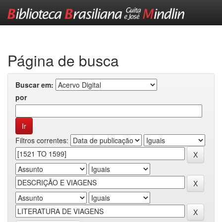
Skip
navigation
Página de busca
Buscar em:
por
Filtros correntes: