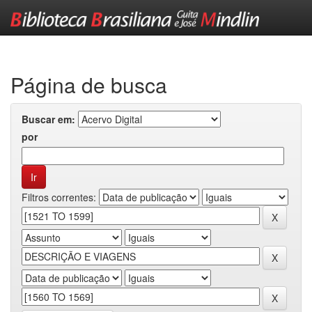
Skip
navigation
Página de busca
Buscar em:
por
Filtros correntes: