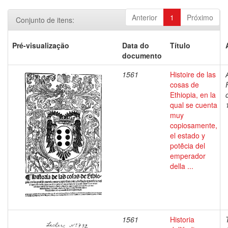
Anterior
1
Próximo
Conjunto de itens:
Pré-visualização
Data do
Título
documento
1561
Histoire de las
cosas de
Ethiopia, en la
qual se cuenta
muy
copiosamente,
el estado y
potẽcia del
emperador
della ...
1561
Historia