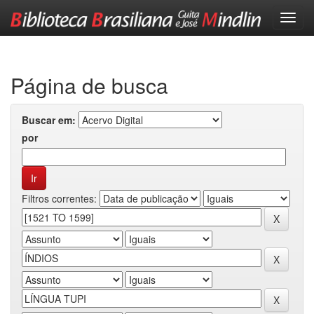
Skip
navigation
Página de busca
Buscar em:
por
Filtros correntes: