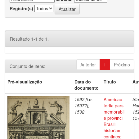
Registro(s)
Resultado 1-1 de 1.
Anterior
1
Próximo
Conjunto de itens:
Pré-visualização
Data do
Título
Au
documento
1592 [i.e.
Americae
Sta
1597?];
tertia pars
Han
1592
memorabil
152
e provinci
15
Brasili
historiam
contines: