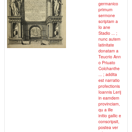
germanico
primum
sermone
scriptam a
Io ane
Stadio ... ;
nunc autem
latinitate
donatam a
Teucrio Ann
o Priuato
Colchanthe
... ; addita
est narratio
profectionis
Ioannis Lerij
in eamdem
provinciam,
qu a ille
initio gallic e
conscripsit,
postea ver