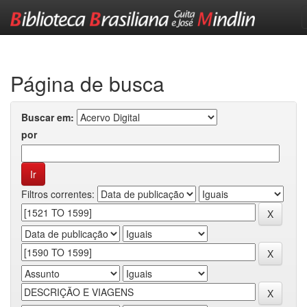
Skip
navigation
Página de busca
Buscar em:
por
Filtros correntes: