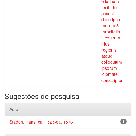
o latinam
fecit ; his
accesit
descriptio
morum &
ferocitatis
incolarum
illius
regionis,
atque
colloquium
ipsorum
idiomate
conscriptum
Sugestões de pesquisa
Autor
Staden, Hans, ca. 1525-ca. 1576
1