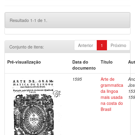
Resultado 1-1 de 1.
Anterior
1
Próximo
Conjunto de itens:
Pré-visualização
Data do
Título
Aut
documento
1595
Arte de
Anc
grammatica
Jos
da lingoa
153
mais usada
15
na costa do
Brasil