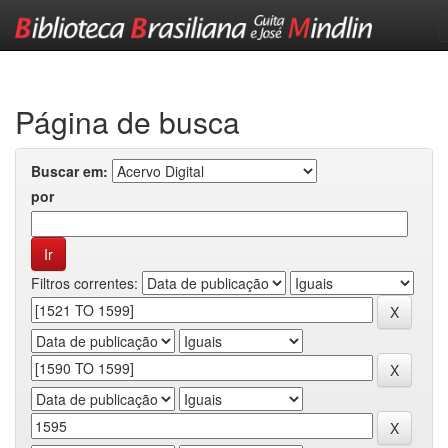
Skip
navigation
Página de busca
Buscar em:
por
Filtros correntes: