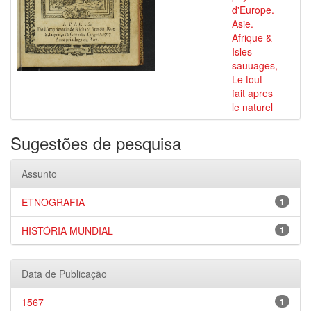
d'Europe.
Asie.
Afrique &
Isles
sauuages,
Le tout
fait apres
le naturel
Sugestões de pesquisa
Assunto
ETNOGRAFIA
1
HISTÓRIA MUNDIAL
1
Data de Publicação
1567
1