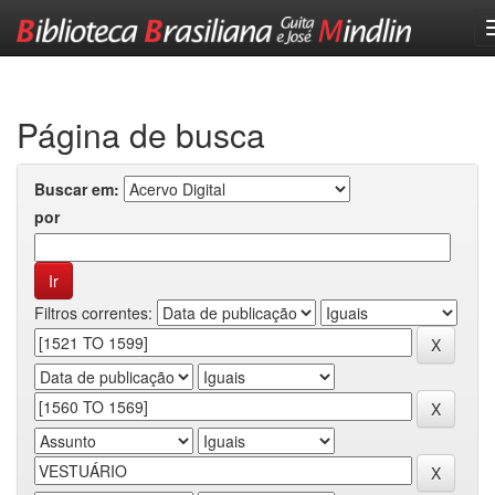
Skip
navigation
Página de busca
Buscar em:
por
Filtros correntes: