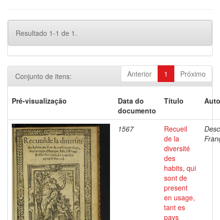
Resultado 1-1 de 1.
Anterior
1
Próximo
Conjunto de itens:
Pré-visualização
Data do
Título
Auto
documento
1567
Recueil
Desc
de la
Fran
diversité
des
habits, qui
sont de
present
en usage,
tant es
pays