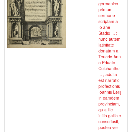
germanico
primum
sermone
scriptam a
Io ane
Stadio ... ;
nunc autem
latinitate
donatam a
Teucrio Ann
o Priuato
Colchanthe
... ; addita
est narratio
profectionis
Ioannis Lerij
in eamdem
provinciam,
qu a ille
initio gallic e
conscripsit,
postea ver