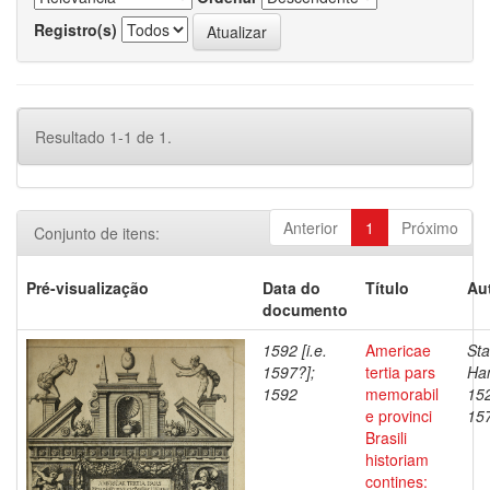
Registro(s)
Resultado 1-1 de 1.
Anterior
1
Próximo
Conjunto de itens:
Pré-visualização
Data do
Título
Au
documento
1592 [i.e.
Americae
Sta
1597?];
tertia pars
Han
1592
memorabil
152
e provinci
15
Brasili
historiam
contines: