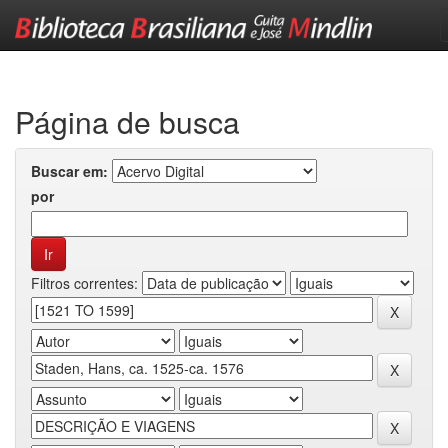
Skip
navigation
Página de busca
Buscar em:
por
Filtros correntes: