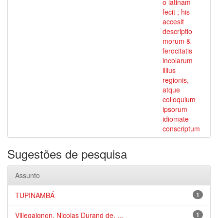
o latinam
fecit ; his
accesit
descriptio
morum &
ferocitatis
incolarum
illius
regionis,
atque
colloquium
ipsorum
idiomate
conscriptum
Sugestões de pesquisa
Assunto
TUPINAMBÁ
1
Villegaignon, Nicolas Durand de, ...
1