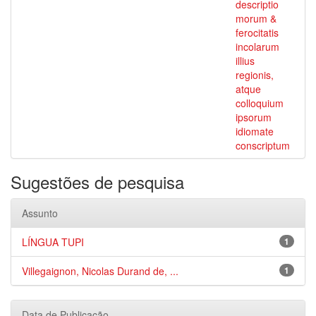
descriptio
morum &
ferocitatis
incolarum
illius
regionis,
atque
colloquium
ipsorum
idiomate
conscriptum
Sugestões de pesquisa
Assunto
LÍNGUA TUPI
1
Villegaignon, Nicolas Durand de, ...
1
Data de Publicação