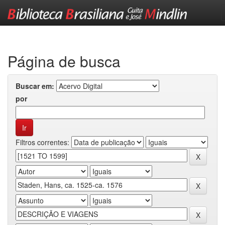
Skip
navigation
Página de busca
Buscar em:
por
Filtros correntes: