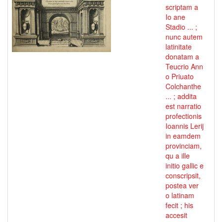
scriptam a
Io ane
Stadio ... ;
nunc autem
latinitate
donatam a
Teucrio Ann
o Priuato
Colchanthe
... ; addita
est narratio
profectionis
Ioannis Lerij
in eamdem
provinciam,
qu a ille
initio gallic e
conscripsit,
postea ver
o latinam
fecit ; his
accesit