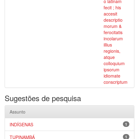
o latinam
fecit ; his
accesit
descriptio
morum &
ferocitatis
incolarum
illius
regionis,
atque
colloquium
ipsorum
idiomate
conscriptum
Sugestões de pesquisa
Assunto
INDÍGENAS
1
TUPINAMBÁ
1