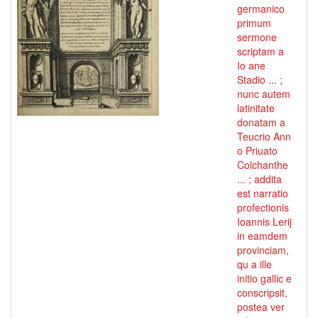
germanico
primum
sermone
scriptam a
Io ane
Stadio ... ;
nunc autem
latinitate
donatam a
Teucrio Ann
o Priuato
Colchanthe
... ; addita
est narratio
profectionis
Ioannis Lerij
in eamdem
provinciam,
qu a ille
initio gallic e
conscripsit,
postea ver