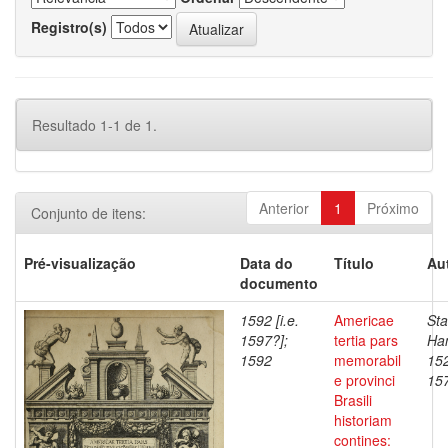
Registro(s)
Resultado 1-1 de 1.
Anterior
1
Próximo
Conjunto de itens:
Pré-visualização
Data do
Título
Au
documento
1592 [i.e.
Americae
Sta
1597?];
tertia pars
Han
1592
memorabil
152
e provinci
15
Brasili
historiam
contines: