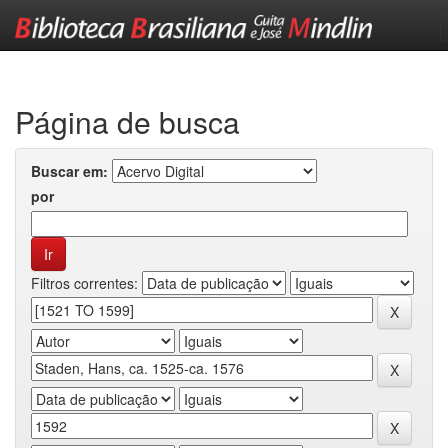
Skip
navigation
Página de busca
Buscar em:
por
Filtros correntes: