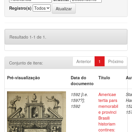
Registro(s)
Resultado 1-1 de 1.
Anterior
1
Próximo
Conjunto de itens:
Pré-visualização
Data do
Título
Au
documento
1592 [i.e.
Americae
Sta
1597?];
tertia pars
Han
1592
memorabil
152
e provinci
15
Brasili
historiam
contines: