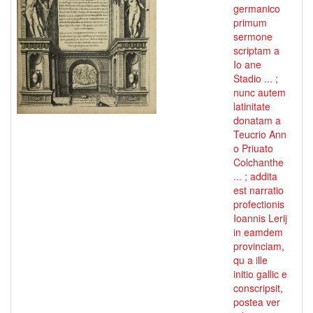
germanico
primum
sermone
scriptam a
Io ane
Stadio ... ;
nunc autem
latinitate
donatam a
Teucrio Ann
o Priuato
Colchanthe
... ; addita
est narratio
profectionis
Ioannis Lerij
in eamdem
provinciam,
qu a ille
initio gallic e
conscripsit,
postea ver