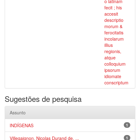
o latinam
fecit ; his
accesit
descriptio
morum &
ferocitatis
incolarum
illius
regionis,
atque
colloquium
ipsorum
idiomate
conscriptum
Sugestões de pesquisa
Assunto
INDÍGENAS
1
Villegaignon, Nicolas Durand de, ...
1