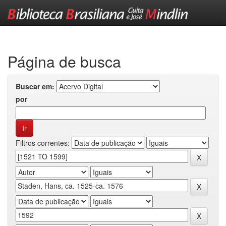
Skip
navigation
Página de busca
Buscar em:
por
Filtros correntes: