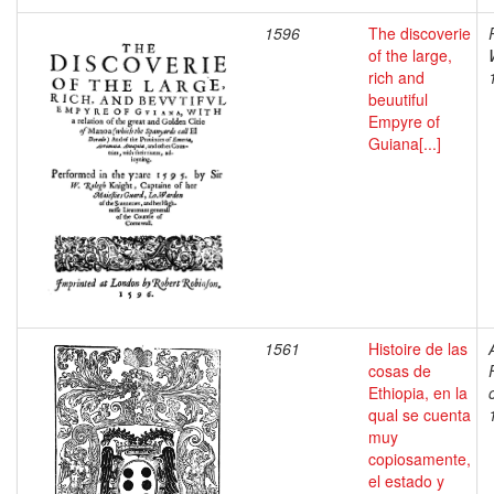
1596
The discoverie
of the large,
rich and
beuutiful
Empyre of
Guiana[...]
1561
Histoire de las
cosas de
Ethiopia, en la
qual se cuenta
muy
copiosamente,
el estado y