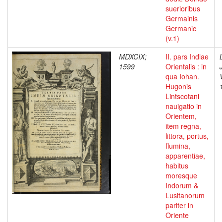
suerioribus
Germainis
Germanic
(v.1)
MDXCIX;
II. pars Indiae
1599
Orientalis : in
qua Iohan.
Hugonis
Lintscotani
nauigatio in
Orientem,
item regna,
littora, portus,
flumina,
apparentiae,
habitus
moresque
Indorum &
Lusitanorum
pariter in
Oriente