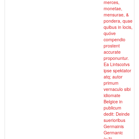
merces,
monetae,
mensurae, &
pondera, quae
quibus in locis,
quóve
compendio
prostent
accurate
proponuntur.
Ea Lintscotvs
ipse spektator
atq; autor
primum
vernaculo sibi
idiomate
Belgice in
publicum
dedit: Deinde
suerioribus
Germainis
Germanic
(v.3)