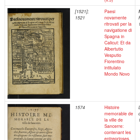
[1521];
Paesi
1521
novamente
ritrovati per la
navigatione di
Spagna in
Calicut: Et da
Albertutio
Vesputio
Fiorentino
intitulato
Mondo Novo
1574
Histoire
memorable de
la ville de
Sancerre:
contenant les
entreprinses,