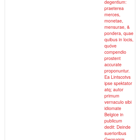
degentium:
praeterea
merces,
monetae,
mensurae, &
pondera, quae
quibus in locis,
quóve
compendio
prostent
accurate
proponuntur.
Ea Lintscotvs
ipse spektator
atq; autor
primum
vernaculo sibi
idiomate
Belgice in
publicum
dedit: Deinde
suerioribus
Germainis