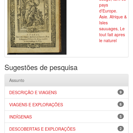
pays
d'Europe.
Asie. Afrique &
Isles
sauuages, Le
tout fait apres
le naturel
Sugestões de pesquisa
Assunto
DESCRIÇÃO E VIAGENS
9
VIAGENS E EXPLORAÇÕES
6
INDÍGENAS
5
DESCOBERTAS E EXPLORAÇÕES
2