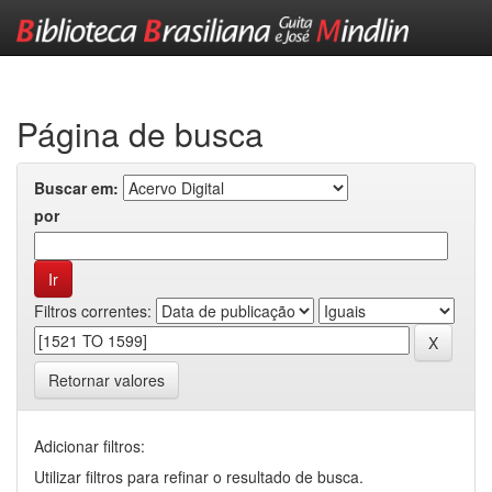
Skip
navigation
Página de busca
Buscar em:
por
Filtros correntes:
Retornar valores
Adicionar filtros:
Utilizar filtros para refinar o resultado de busca.