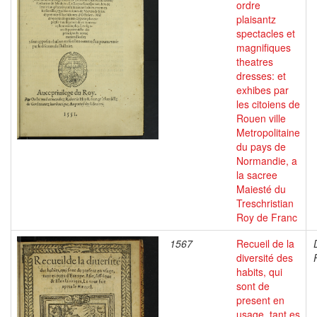
ordre
plaisantz
spectacles et
magnifiques
theatres
dresses: et
exhibes par
les citoiens de
Rouen ville
Metropolitaine
du pays de
Normandie, a
la sacree
Maiesté du
Treschristian
Roy de Franc
1567
Recueil de la
diversité des
habits, qui
sont de
present en
usage, tant es