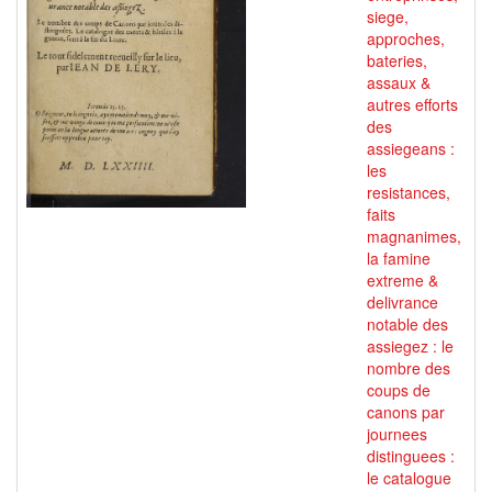
siege,
approches,
bateries,
assaux &
autres efforts
des
assiegeans :
les
resistances,
faits
magnanimes,
la famine
extreme &
delivrance
notable des
assiegez : le
nombre des
coups de
canons par
journees
distinguees :
le catalogue