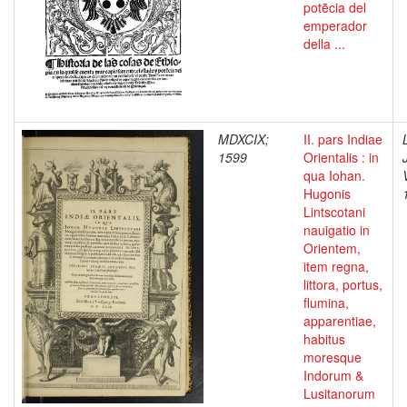
potẽcia del
emperador
della ...
MDXCIX;
II. pars Indiae
1599
Orientalis : in
qua Iohan.
Hugonis
Lintscotani
nauigatio in
Orientem,
item regna,
littora, portus,
flumina,
apparentiae,
habitus
moresque
Indorum &
Lusitanorum