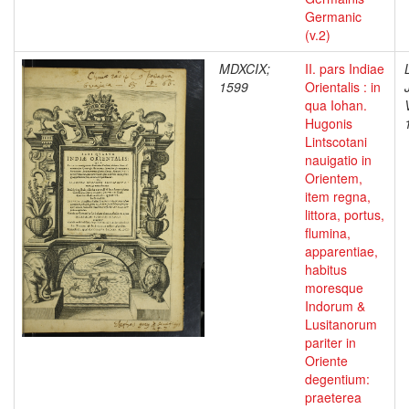
Germanic
(v.2)
MDXCIX;
II. pars Indiae
1599
Orientalis : in
qua Iohan.
Hugonis
Lintscotani
nauigatio in
Orientem,
item regna,
littora, portus,
flumina,
apparentiae,
habitus
moresque
Indorum &
Lusitanorum
pariter in
Oriente
degentium:
praeterea