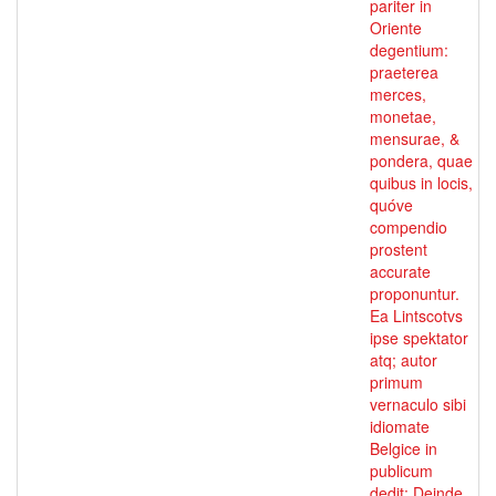
pariter in
Oriente
degentium:
praeterea
merces,
monetae,
mensurae, &
pondera, quae
quibus in locis,
quóve
compendio
prostent
accurate
proponuntur.
Ea Lintscotvs
ipse spektator
atq; autor
primum
vernaculo sibi
idiomate
Belgice in
publicum
dedit: Deinde