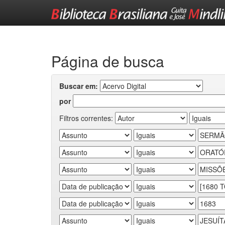
Skip
navigation
Página de busca
Buscar em:
por
Filtros correntes: