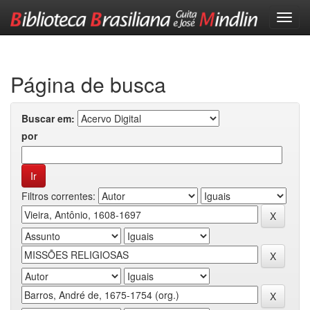
Skip
navigation
Página de busca
Buscar em:
por
Filtros correntes: