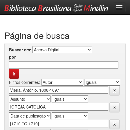
Skip
navigation
Página de busca
Buscar em:
por
Filtros correntes: