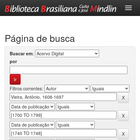
Skip
navigation
Página de busca
Buscar em:
por
Filtros correntes: