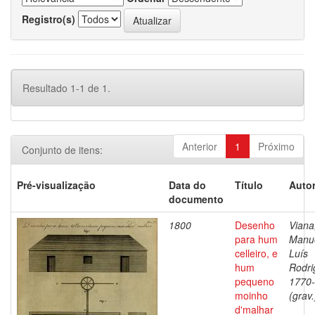
Registro(s)
Resultado 1-1 de 1.
Anterior
1
Próximo
Conjunto de itens:
Pré-visualização
Data do
Título
Autor
documento
1800
Desenho
Viana
para hum
Manu
celleiro, e
Luís
hum
Rodri
pequeno
1770
moinho
(grav.
d'malhar