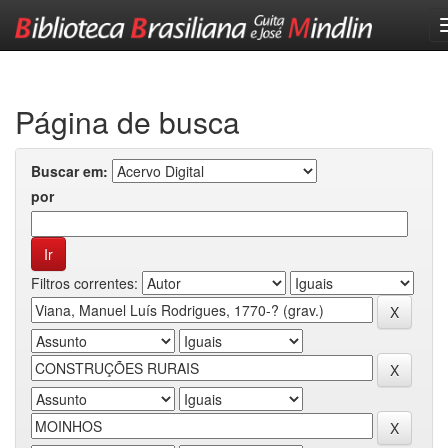
Skip
navigation
Página de busca
Buscar em:
por
Filtros correntes: