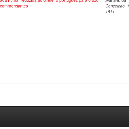
cada huma, reduzida ao dinheiro portuguez para o uzo
Mariano da
 commerciantes
Conceição, 
1811