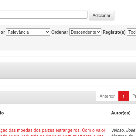
por
Ordenar
Registro(s)
Anterior
1
P
lo
Autor(es)
ação das moedas dos paizes estrangeiros, Com o valor
Veloso, José