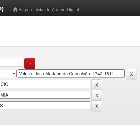
-->
Página inicial do Acervo Digital