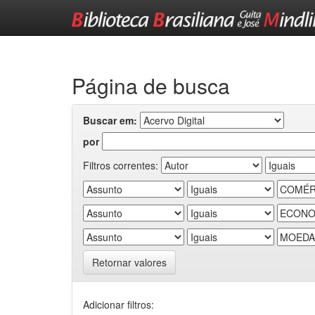
Skip
navigation
Página de busca
Buscar em:
por
Filtros correntes:
Retornar valores
Adicionar filtros: