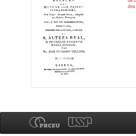
de 
dos