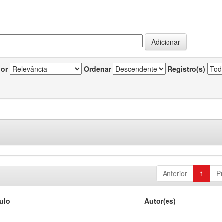
por
Ordenar
Registro(s)
Anterior
1
P
tulo
Autor(es)