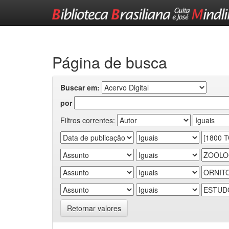
Skip
navigation
Página de busca
Buscar em:
por
Filtros correntes:
Retornar valores