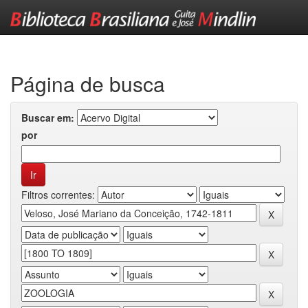
Skip
navigation
Página de busca
Buscar em:
por
Filtros correntes: