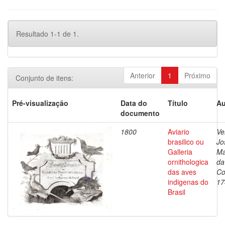
Resultado 1-1 de 1.
Anterior
1
Próximo
Conjunto de itens:
Pré-visualização
Data do
Título
Au
documento
1800
Aviario
Ve
brasilico ou
Jo
Galleria
Ma
ornithologica
da
das aves
Co
indigenas do
17
Brasil