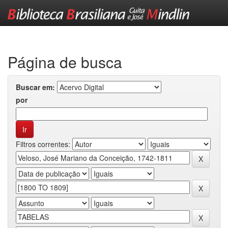
Skip
navigation
Página de busca
Buscar em:
por
Filtros correntes: