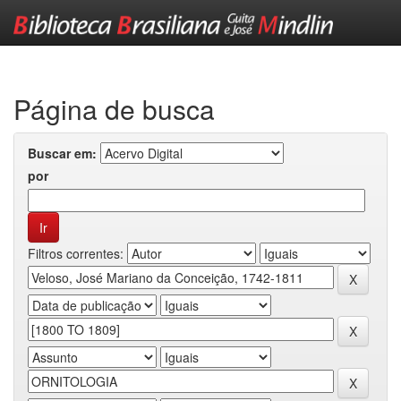
Skip
navigation
Página de busca
Buscar em:
por
Filtros correntes: