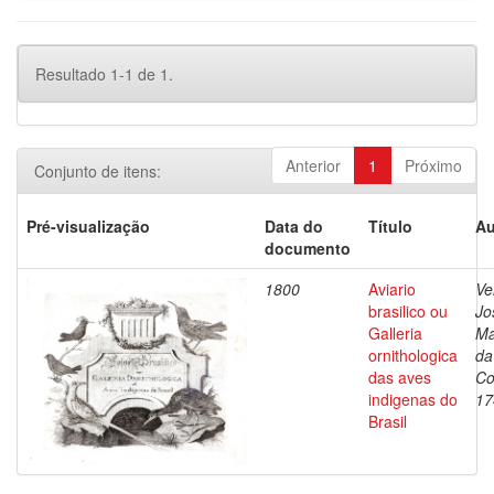
Resultado 1-1 de 1.
Anterior
1
Próximo
Conjunto de itens:
Pré-visualização
Data do
Título
Au
documento
1800
Aviario
Ve
brasilico ou
Jo
Galleria
Ma
ornithologica
da
das aves
Co
indigenas do
17
Brasil