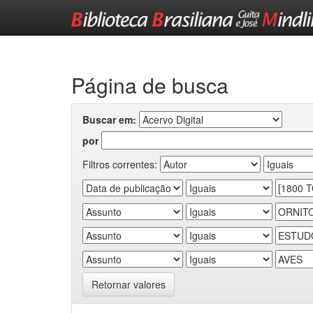
Skip
navigation
Página de busca
Buscar em:
por
Filtros correntes:
Retornar valores