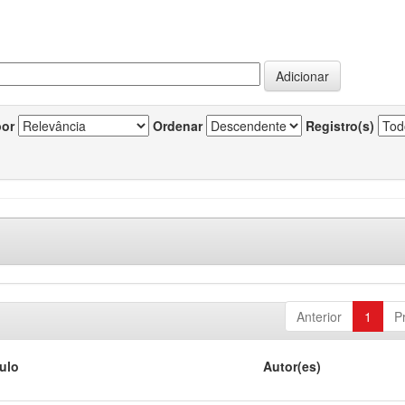
por
Ordenar
Registro(s)
Anterior
1
P
tulo
Autor(es)