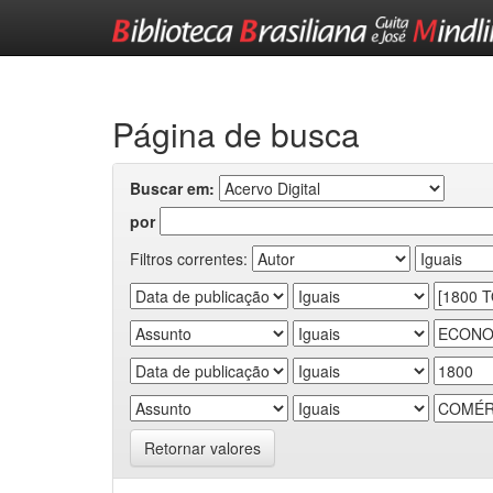
Skip
navigation
Página de busca
Buscar em:
por
Filtros correntes:
Retornar valores