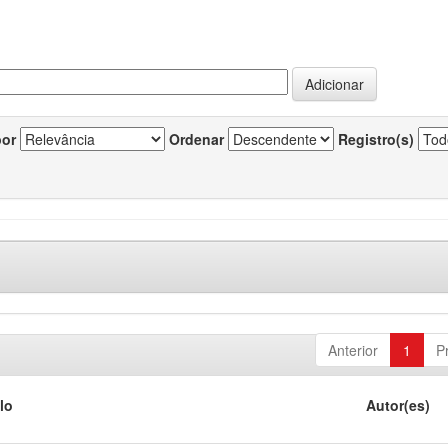
por
Ordenar
Registro(s)
Anterior
1
P
lo
Autor(es)