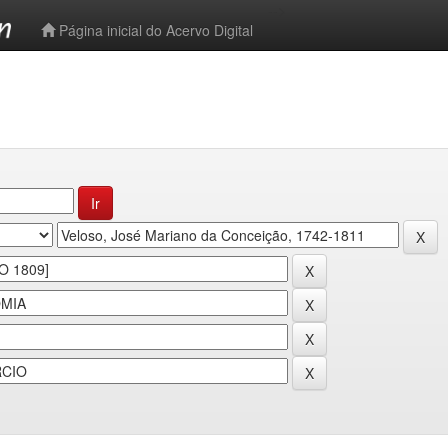
-->
Página inicial do Acervo Digital