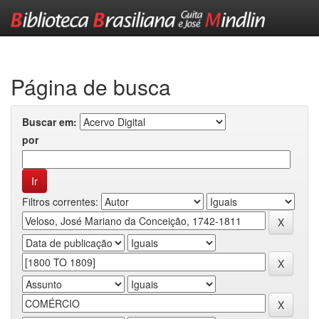
Skip
navigation
Página de busca
Buscar em:
por
Filtros correntes: