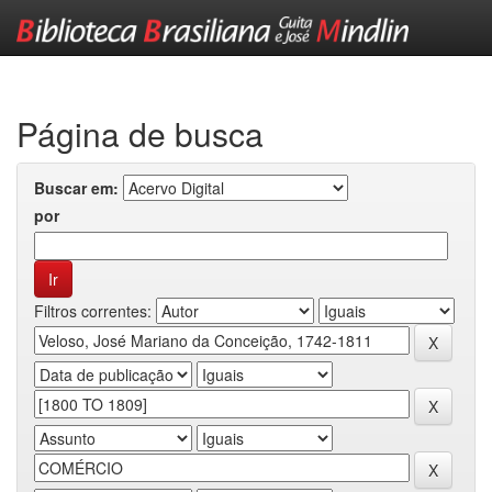
Skip
navigation
Página de busca
Buscar em:
por
Filtros correntes: