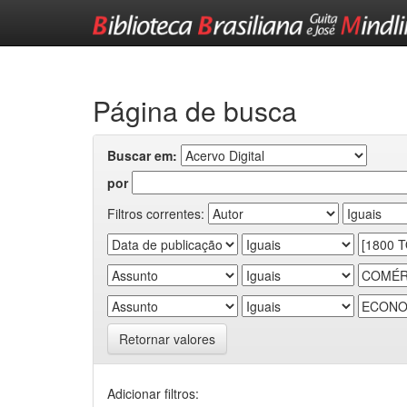
Skip
navigation
Página de busca
Buscar em:
por
Filtros correntes:
Retornar valores
Adicionar filtros: