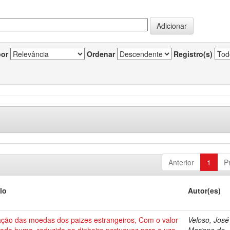
por
Ordenar
Registro(s)
Anterior
1
P
lo
Autor(es)
ação das moedas dos paizes estrangeiros, Com o valor
Veloso, José