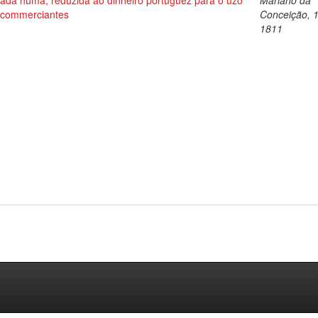
cada huma, reduzida ao dinheiro portuguez para o uzo
Mariano da
 commerciantes
Conceição, 
1811