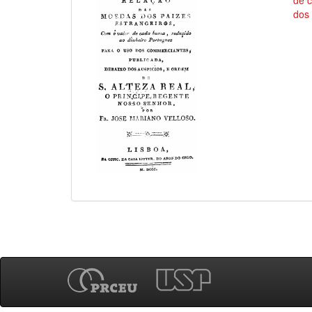
de 
dos