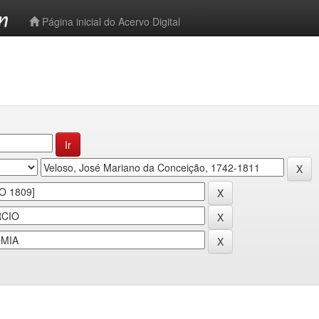
-->
Página inicial do Acervo Digital