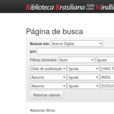
Skip
navigation
Página de busca
Buscar em:
por
Filtros correntes:
Retornar valores
Adicionar filtros: