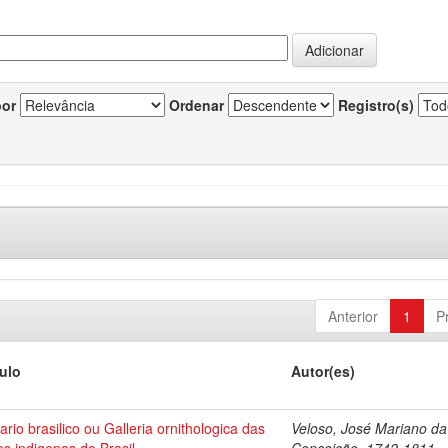
por
Ordenar
Registro(s)
Anterior
1
P
tulo
Autor(es)
ario brasilico ou Galleria ornithologica das
Veloso, José Mariano da