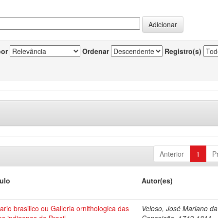
por
Ordenar
Registro(s)
Anterior
1
P
tulo
Autor(es)
ario brasilico ou Galleria ornithologica das
Veloso, José Mariano da