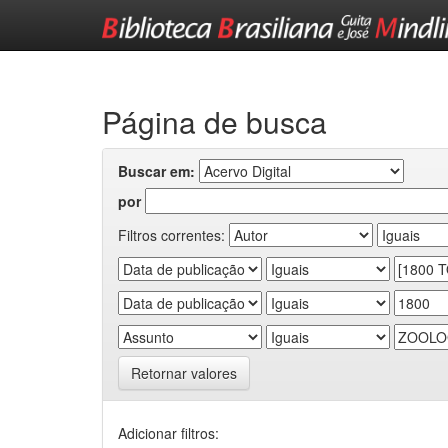
Skip
navigation
Página de busca
Buscar em:
por
Filtros correntes:
Retornar valores
Adicionar filtros: